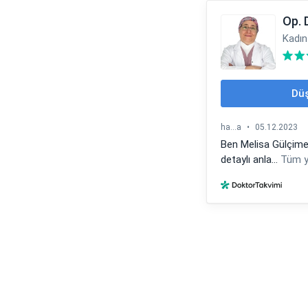
Op. 
Kadın
Düş
ha...a
•
05.12.2023
Ben Melisa Gülçimen
detaylı anla...
Tüm y