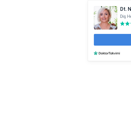
Dt. 
Diş H